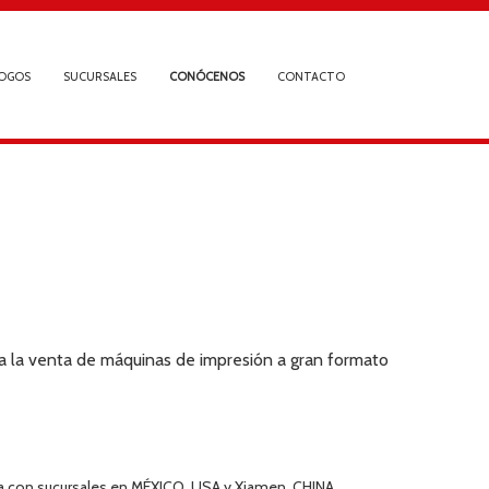
OGOS
SUCURSALES
CONÓCENOS
CONTACTO
 a la venta de máquinas de impresión a gran formato
on sucursales en MÉXICO, USA y Xiamen, CHINA.