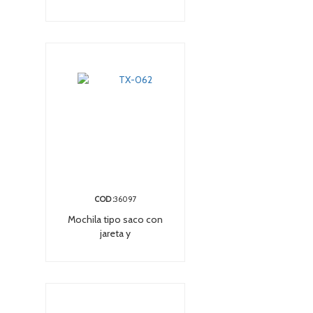
COD :
36097
Mochila tipo saco con
jareta y