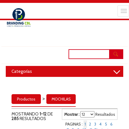
Tog
nav
navigation
Toggle
Categorías
>
Productos
MOCHILAS
MOSTRANDO
1-12
DE
Mostrar :
Resultados
285
RESULTADOS
PAGINAS :
1
2
3
4
5
6