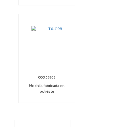
COD :
55808
Mochila fabricada en
poliéste