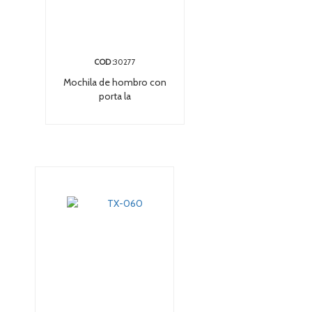
COD :
30277
Mochila de hombro con
porta la