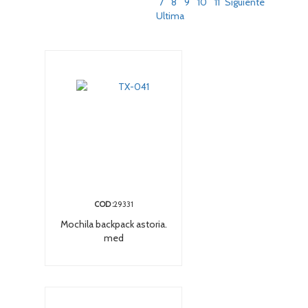
7
8
9
10
11
Siguiente
Ultima
COD :
29331
Mochila backpack astoria.
med