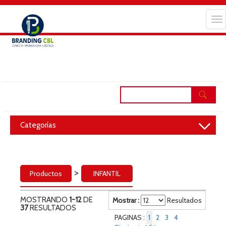
Tog
nav
navigation
Toggle
Categorías
>
Productos
INFANTIL
MOSTRANDO
1-12
DE
Mostrar :
Resultados
37
RESULTADOS
PAGINAS :
1
2
3
4