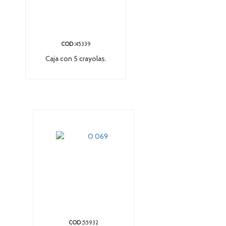
COD :
45339
Caja con 5 crayolas.
COD :
55932