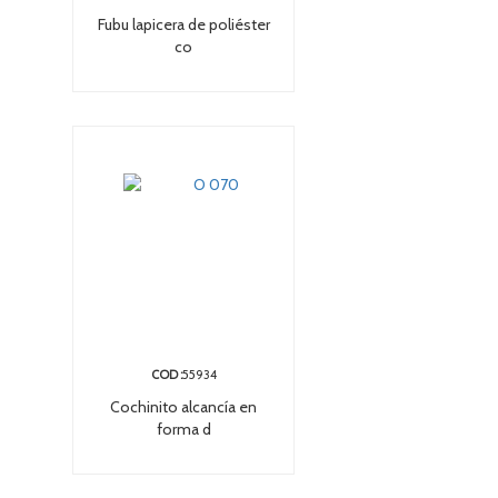
Fubu lapicera de poliéster
co
COD :
55934
Cochinito alcancía en
forma d