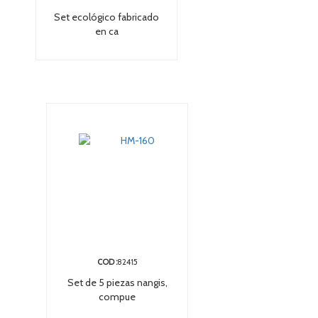
Set ecológico fabricado
en ca
COD :
82415
Set de 5 piezas nangis,
compue