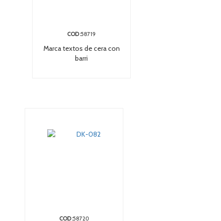
COD :
58719
Marca textos de cera con
barri
COD :
58720