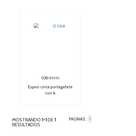
COD :
55930
Espiro cinta portagafete
con b
PAGINAS :
1
MOSTRANDO
1-1
DE
1
RESULTADOS