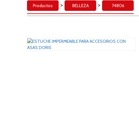
>
>
Productos
BELLEZA
74806