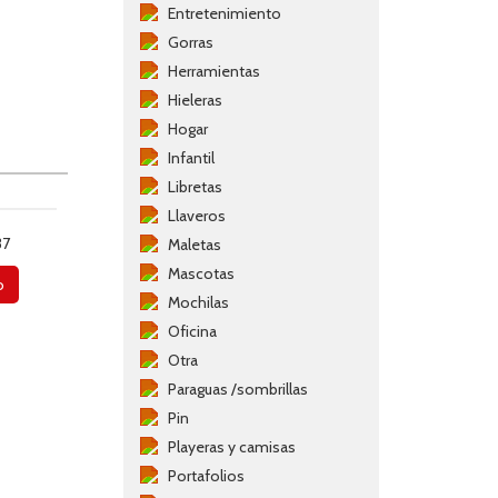
Entretenimiento
Gorras
Herramientas
Hieleras
Hogar
Infantil
Libretas
Llaveros
37
Maletas
Mascotas
o
Mochilas
Oficina
Otra
Paraguas /sombrillas
Pin
Playeras y camisas
Portafolios