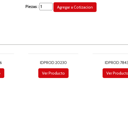
Piezas :
6
IDPROD:20230
IDPROD:784
o
Ver Producto
Ver Product